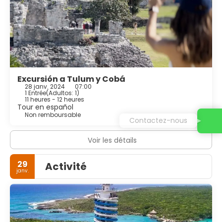
Excursión a Tulum y Cobá
28 janv. 2024
07:00
1 Entrée
(
Adultos: 1
)
11 heures - 12 heures
Tour en español
Non remboursable
Contactez-nous
Voir les détails
29
Activité
janv.