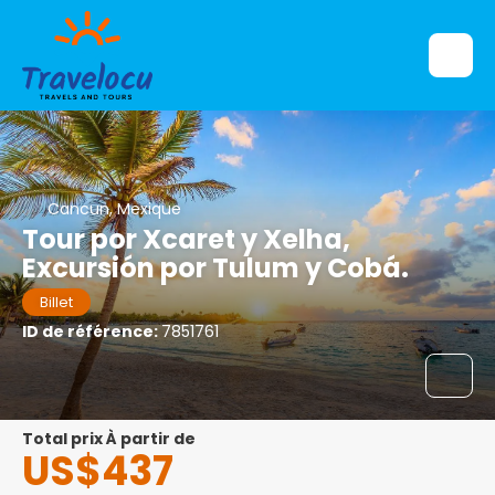
Cancun, Mexique
Tour por Xcaret y Xelha,
Excursión por Tulum y Cobá.
Billet
ID de référence:
7851761
Total prix À partir de
US$437